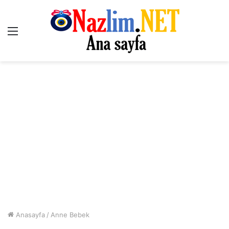
Menü
Anasayfa
/
Anne Bebek