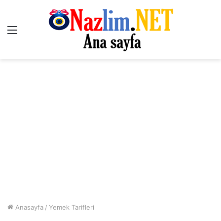
Menü
Anasayfa
/
Yemek Tarifleri