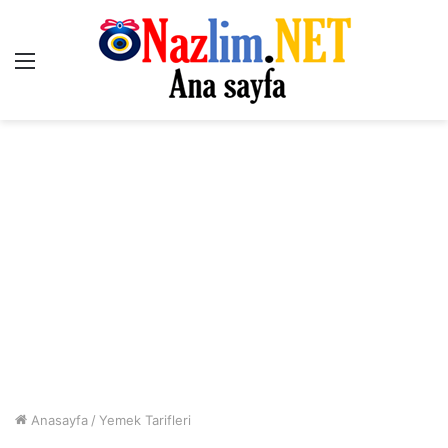
Menü
Anasayfa
/
Yemek Tarifleri