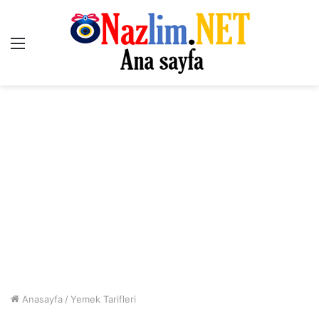
Menü
Anasayfa
/
Yemek Tarifleri