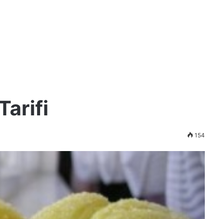
arifi
154