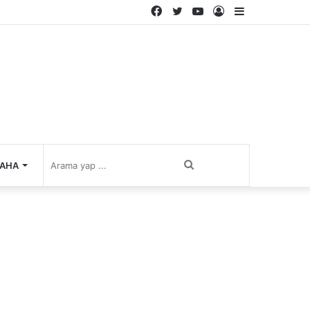
Facebook
Twitter
YouTube
Kayıt
Kenar
Ol
Bölmesi
Arama
AHA
yap
...