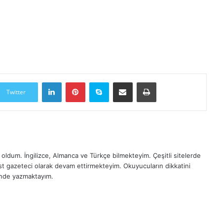
LinkedIn
Pinterest
Skype
E-Posta ile paylaş
Yazdır
Twitter
oldum. İngilizce, Almanca ve Türkçe bilmekteyim. Çeşitli sitelerde
est gazeteci olarak devam ettirmekteyim. Okuyucuların dikkatini
inde yazmaktayım.