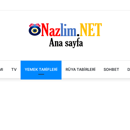
MI
TV
YEMEK TARIFLERI
RÜYA TABIRLERI
SOHBET
D