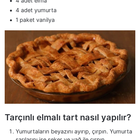
4 adet elma
4 adet yumurta
1 paket vanilya
Tarçınlı elmalı tart nasıl yapılır?
Yumurtaların beyazını ayırıp, çırpın. Yumurta
sarılarını ise şeker ve yağ ile çırpın.