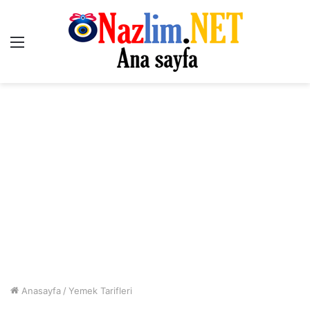
Menü
Anasayfa
/
Yemek Tarifleri