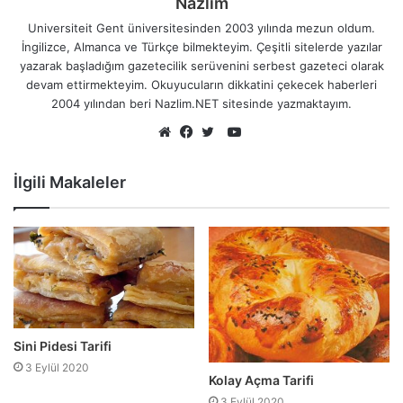
Nazlim
Universiteit Gent üniversitesinden 2003 yılında mezun oldum.
İngilizce, Almanca ve Türkçe bilmekteyim. Çeşitli sitelerde yazılar
yazarak başladığım gazetecilik serüvenini serbest gazeteci olarak
devam ettirmekteyim. Okuyucuların dikkatini çekecek haberleri
2004 yılından beri Nazlim.NET sitesinde yazmaktayım.
YouTube
Web
Facebook
Twitter
sitesi
İlgili Makaleler
Sini Pidesi Tarifi
3 Eylül 2020
Kolay Açma Tarifi
3 Eylül 2020