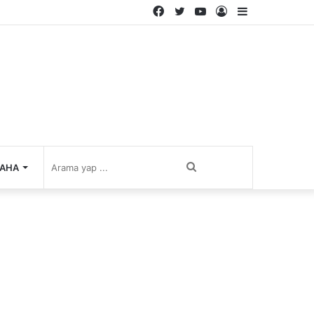
Facebook
Twitter
YouTube
Kayıt
Kenar
Ol
Bölmesi
Arama
AHA
yap
...