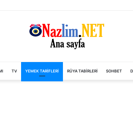
MI
TV
YEMEK TARIFLERI
RÜYA TABIRLERI
SOHBET
D