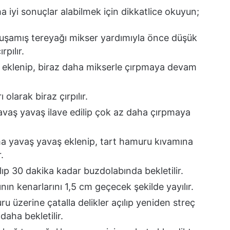
ha iyi sonuçlar alabilmek için dikkatlice okuyun;
muşamış tereyağı mikser yardımıyla önce düşük
pılır.
r eklenip, biraz daha mikserle çırpmaya devam
 olarak biraz çırpılır.
avaş yavaş ilave edilip çok az daha çırpmaya
ma yavaş yavaş eklenip, tart hamuru kıvamına
.
lıp 30 dakika kadar buzdolabında bekletilir.
ın kenarlarını 1,5 cm geçecek şekilde yayılır.
u üzerine çatalla delikler açılıp yeniden streç
daha bekletilir.