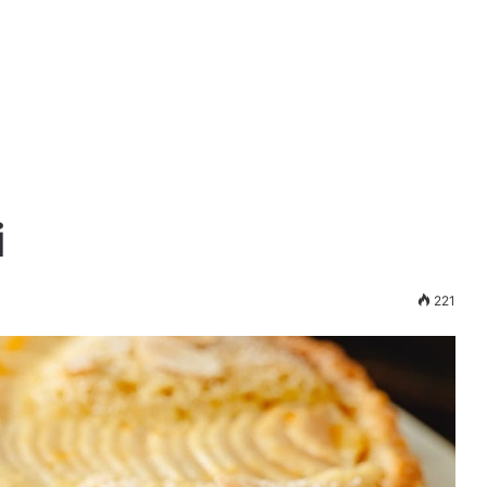
i
221