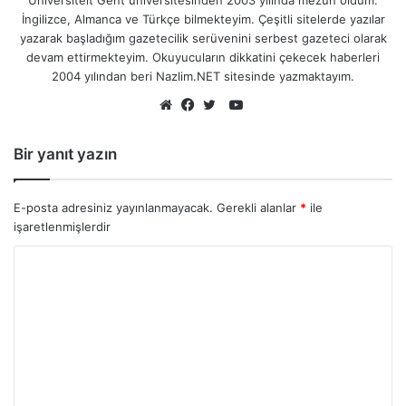
Universiteit Gent üniversitesinden 2003 yılında mezun oldum.
İngilizce, Almanca ve Türkçe bilmekteyim. Çeşitli sitelerde yazılar
yazarak başladığım gazetecilik serüvenini serbest gazeteci olarak
devam ettirmekteyim. Okuyucuların dikkatini çekecek haberleri
2004 yılından beri Nazlim.NET sitesinde yazmaktayım.
YouTube
Web
Facebook
Twitter
sitesi
Bir yanıt yazın
E-posta adresiniz yayınlanmayacak.
Gerekli alanlar
*
ile
işaretlenmişlerdir