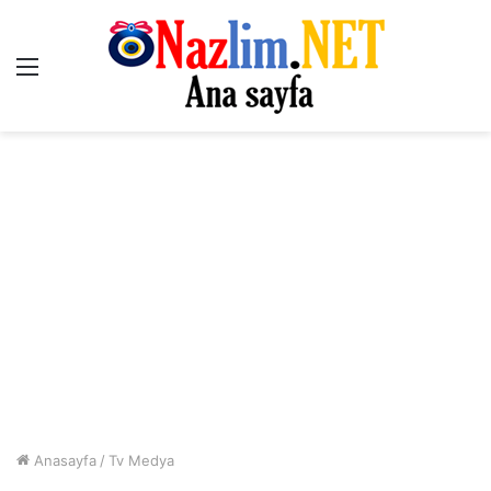
Menü
Anasayfa
/
Tv Medya