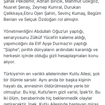
Şafak Pekdemir, Adnan Biricik, Mahmut Gökgöz,
Nusret Şenay, Zeynep Kumral, Durukan
Çelikkaya,Ebru Ojen Şahin, Sevinç Kumaş, Begüm
Benian ve Selçuk Özdoğan rol almıştır.
Yönetmenliğini Abdullah Oğuz’un yaptığı,
senaryosunu Zülküf Yücel’in kaleme aldığı,
yapımcılığını da Elif Ayşe Durmaz’ın yaptığı
“Şüphe”; pırıltılı dünyaların ardındaki karanlığı ve
herkesin içinde olduğu gizli hesaplaşmaları konu
alıyor.
Türkiye’nin en varlıklı ailelerinden Kutlu Ailesi, şok
bir ölümle sarsılır. Aynı anda bir başka kişinin
hayatı da, annesinin öldürülmesiyle yerle bir
olmuştur. Bu kişi, Kutlu’ların gizli varisi, İpek’tir. Bu
iki ölüm, beraberinde hiç beklenmedik olaylar
getirecektir. İpek, Kutlu Ailesinde başlayan miras