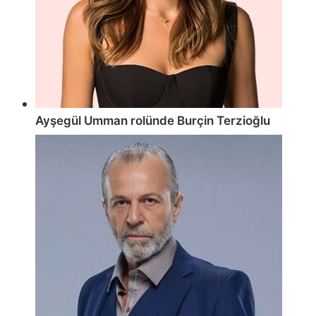
Ayşegül Umman rolünde Burçin Terzioğlu