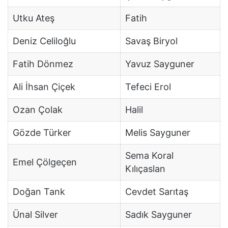
Utku Ateş
Fatih
Deniz Celiloğlu
Savaş Biryol
Fatih Dönmez
Yavuz Sayguner
Ali İhsan Çiçek
Tefeci Erol
Ozan Çolak
Halil
Gözde Türker
Melis Sayguner
Sema Koral
Emel Çölgeçen
Kılıçaslan
Doğan Tank
Cevdet Sarıtaş
Ünal Silver
Sadık Sayguner