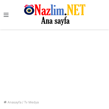
Menü
Anasayfa
/
Tv Medya