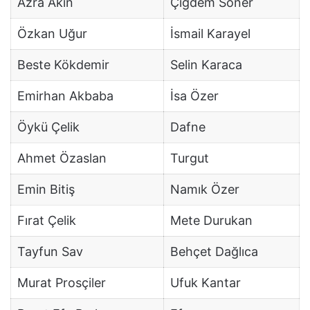
Azra Akın
Çiğdem Soner
Özkan Uğur
İsmail Karayel
Beste Kökdemir
Selin Karaca
Emirhan Akbaba
İsa Özer
Öykü Çelik
Dafne
Ahmet Özaslan
Turgut
Emin Bitiş
Namık Özer
Fırat Çelik
Mete Durukan
Tayfun Sav
Behçet Dağlıca
Murat Prosçiler
Ufuk Kantar