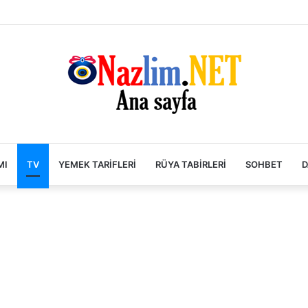
MI
TV
YEMEK TARIFLERI
RÜYA TABIRLERI
SOHBET
D