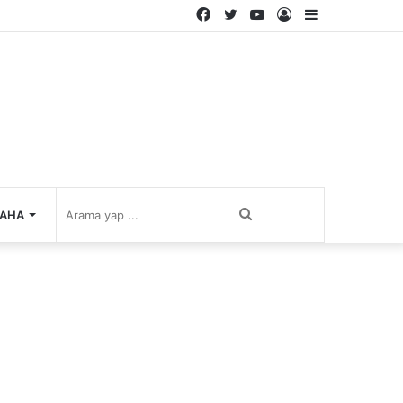
Facebook
Twitter
YouTube
Kayıt
Kenar
Ol
Bölmesi
Arama
AHA
yap
...