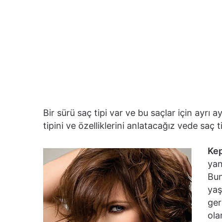
Bir sürü saç tipi var ve bu saçlar için ayrı 
tipini ve özelliklerini anlatacağız vede saç t
Kep
yan
Bun
yaş
ger
ola