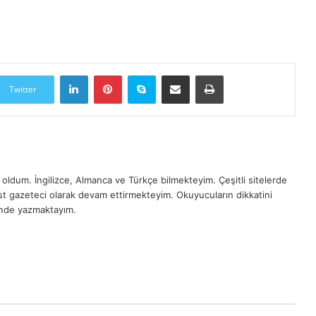
LinkedIn
Pinterest
Skype
E-Posta ile paylaş
Yazdır
Twitter
oldum. İngilizce, Almanca ve Türkçe bilmekteyim. Çeşitli sitelerde
est gazeteci olarak devam ettirmekteyim. Okuyucuların dikkatini
inde yazmaktayım.