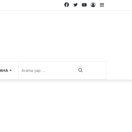
Facebook
Twitter
YouTube
Kayıt
Kenar
Ol
Bölmesi
Arama
AHA
yap
...