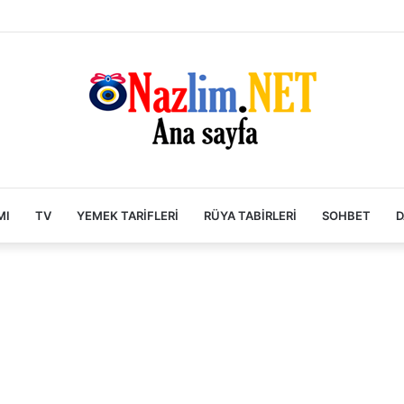
MI
TV
YEMEK TARIFLERI
RÜYA TABIRLERI
SOHBET
D