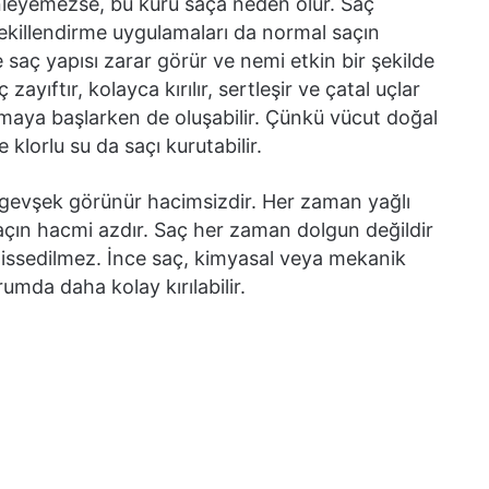
leyemezse, bu kuru saça neden olur. Saç
ekillendirme uygulamaları da normal saçın
 saç yapısı zarar görür ve nemi etkin bir şekilde
yıftır, kolayca kırılır, sertleşir ve çatal uçlar
şmaya başlarken de oluşabilir. Çünkü vücut doğal
klorlu su da saçı kurutabilir.
evşek görünür hacimsizdir. Her zaman yağlı
 saçın hacmi azdır. Saç her zaman dolgun değildir
 hissedilmez. İnce saç, kimyasal veya mekanik
umda daha kolay kırılabilir.