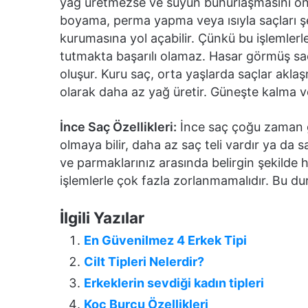
yağ üretmezse ve suyun buhurlaşmasını ön
boyama, perma yapma veya ısıyla saçları ş
kurumasına yol açabilir. Çünkü bu işlemlerle
tutmakta başarılı olamaz. Hasar görmüş saç za
oluşur. Kuru saç, orta yaşlarda saçlar akla
olarak daha az yağ üretir. Güneşte kalma ve 
İnce Saç Özellikleri:
İnce saç çoğu zaman g
olmaya bilir, daha az saç teli vardır ya da
ve parmaklarınız arasında belirgin şekilde
işlemlerle çok fazla zorlanmamalıdır. Bu dur
İlgili Yazılar
En Güvenilmez 4 Erkek Tipi
Cilt Tipleri Nelerdir?
Erkeklerin sevdiği kadın tipleri
Koç Burcu Özellikleri