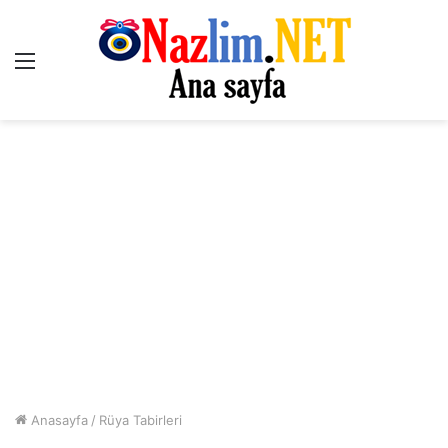
Menü
Anasayfa
/
Rüya Tabirleri