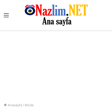
Menü
Anasayfa
/
Moda