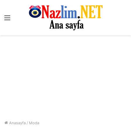
Menü
Anasayfa
/
Moda