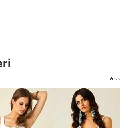
ri
175