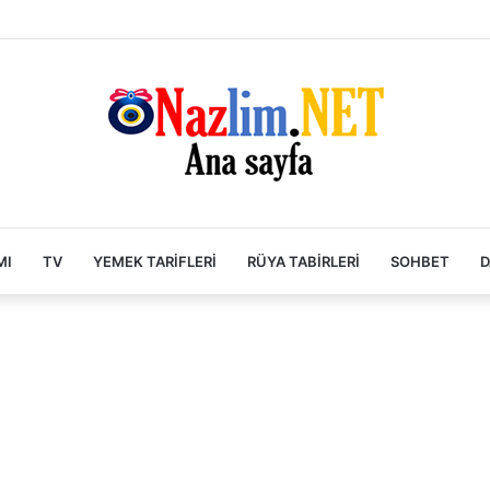
MI
TV
YEMEK TARIFLERI
RÜYA TABIRLERI
SOHBET
D