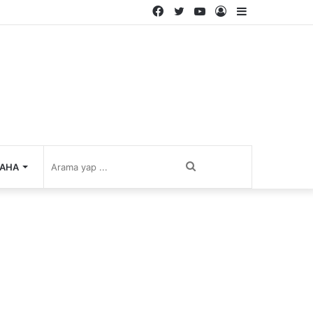
Facebook
Twitter
YouTube
Kayıt
Kenar
Ol
Bölmesi
Arama
AHA
yap
...