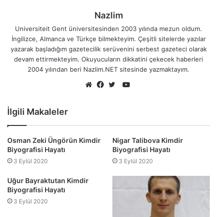
Nazlim
Universiteit Gent üniversitesinden 2003 yılında mezun oldum.
İngilizce, Almanca ve Türkçe bilmekteyim. Çeşitli sitelerde yazılar
yazarak başladığım gazetecilik serüvenini serbest gazeteci olarak
devam ettirmekteyim. Okuyucuların dikkatini çekecek haberleri
2004 yılından beri Nazlim.NET sitesinde yazmaktayım.
YouTube
Web
Facebook
Twitter
sitesi
İlgili Makaleler
Osman Zeki Üngörün Kimdir
Nigar Talibova Kimdir
Biyografisi Hayatı
Biyografisi Hayatı
3 Eylül 2020
3 Eylül 2020
Uğur Bayraktutan Kimdir
Biyografisi Hayatı
3 Eylül 2020