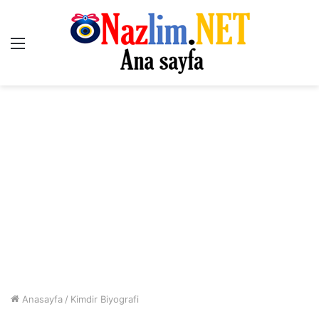
Menü
Anasayfa
/
Kimdir Biyografi