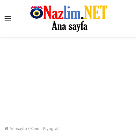
Menü
Anasayfa
/
Kimdir Biyografi