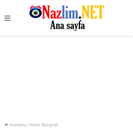
Menü
Anasayfa
/
Kimdir Biyografi