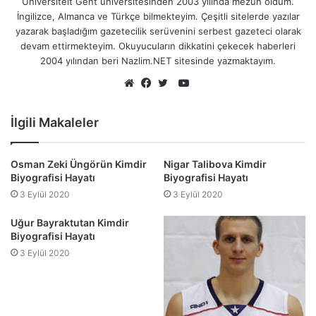
Universiteit Gent üniversitesinden 2003 yılında mezun oldum.
İngilizce, Almanca ve Türkçe bilmekteyim. Çeşitli sitelerde yazılar
yazarak başladığım gazetecilik serüvenini serbest gazeteci olarak
devam ettirmekteyim. Okuyucuların dikkatini çekecek haberleri
2004 yılından beri Nazlim.NET sitesinde yazmaktayım.
YouTube
Web
Facebook
Twitter
sitesi
İlgili Makaleler
Osman Zeki Üngörün Kimdir
Nigar Talibova Kimdir
Biyografisi Hayatı
Biyografisi Hayatı
3 Eylül 2020
3 Eylül 2020
Uğur Bayraktutan Kimdir
Biyografisi Hayatı
3 Eylül 2020