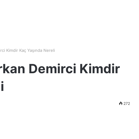
ci Kimdir Kaç Yaşında Nereli
rkan Demirci Kimdir
i
272