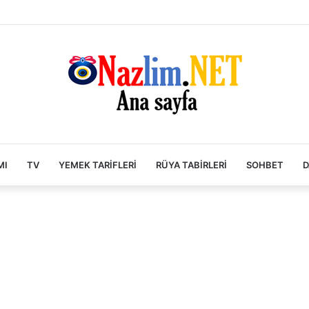
MI
TV
YEMEK TARIFLERI
RÜYA TABIRLERI
SOHBET
D