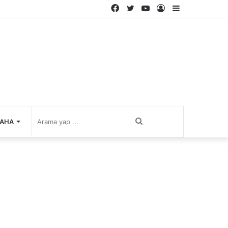
Facebook
Twitter
YouTube
Kayıt
Kenar
Ol
Bölmesi
Arama
AHA
yap
...