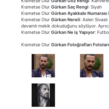
Kısmetse Olur
Gürkan Göz Rengi
: Kahvere
Kısmetse Olur
Gürkan Saç Rengi
: Siyah
Kısmetse Olur
Gürkan Ayakkabı Numarası
Kısmetse Olur
Gürkan Nereli
: Aslen Sivasl
devamlı mekik dokuduğunu söylüyor. Ayrıca
Kısmetse Olur
Gürkan Ne iş Yapıyor
: Futb
Kısmetse Olur
Gürkan Fotoğrafları Fotoları