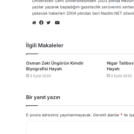
Universiteit Gent üniversitesinden 2003 yılında mezun 
yazılar yazarak başladığım gazetecilik serüvenini serb
çekecek haberleri 2004 yılından beri Nazlim.NET sites
YouTube
Web
Facebook
Twitter
sitesi
İlgili Makaleler
Osman Zeki Üngörün Kimdir
Nigar Talibov
Biyografisi Hayatı
Hayatı
3 Eylül 2020
3 Eylül 2020
Bir yanıt yazın
E-posta adresiniz yayınlanmayacak.
Gerekli alanlar
*
ile iş