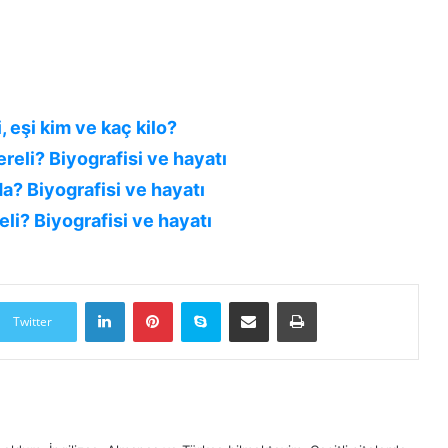
, eşi kim ve kaç kilo?
reli? Biyografisi ve hayatı
a? Biyografisi ve hayatı
eli? Biyografisi ve hayatı
LinkedIn
Pinterest
Skype
E-Posta ile paylaş
Yazdır
Twitter