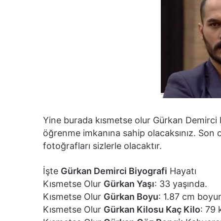
Yine burada kısmetse olur Gürkan Demirci kaç
öğrenme imkanına sahip olacaksınız. Son ol
fotoğrafları sizlerle olacaktır.
İşte
Gürkan Demirci Biyografi
Hayatı
Kısmetse Olur
Gürkan Yaşı
: 33 yaşında.
Kısmetse Olur
Gürkan Boyu
: 1.87 cm boyu
Kısmetse Olur
Gürkan Kilosu Kaç Kilo
: 79 