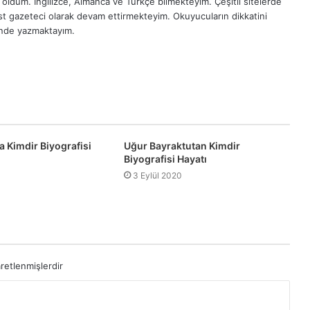
oldum. İngilizce, Almanca ve Türkçe bilmekteyim. Çeşitli sitelerde
est gazeteci olarak devam ettirmekteyim. Okuyucuların dikkatini
inde yazmaktayım.
a Kimdir Biyografisi
Uğur Bayraktutan Kimdir
Biyografisi Hayatı
3 Eylül 2020
aretlenmişlerdir