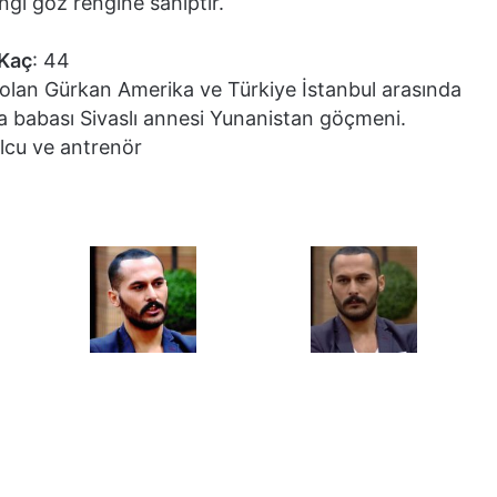
ngi göz rengine sahiptir.
 Kaç
: 44
ı olan Gürkan Amerika ve Türkiye İstanbul arasında
 babası Sivaslı annesi Yunanistan göçmeni.
olcu ve antrenör