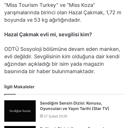
“Miss Tourism Turkey” ve “Miss Koza”
yarışmalarında birinci olan Hazal Çakmak, 1,72 m
boyunda ve 53 kg ağırlığındadır.
Hazal Çakmak evli mi, sevgilisi kim?
ODTÜ Sosyoloji bölümüne devam eden manken,
evli değildir. Sevgilisinin kim olduğuna dair kendi
ağzından açıkladığı bir isim yada magazin
basınında bir haber bulunmamaktadır.
İlgili Makaleler
Sevdiğim Sensin Dizisi: Konusu,
Oyuncuları ve Yayın Tarihi (Star TV)
27 Şubat 2026