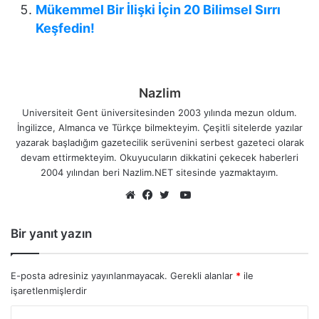
Mükemmel Bir İlişki İçin 20 Bilimsel Sırrı
Keşfedin!
Nazlim
Universiteit Gent üniversitesinden 2003 yılında mezun oldum.
İngilizce, Almanca ve Türkçe bilmekteyim. Çeşitli sitelerde yazılar
yazarak başladığım gazetecilik serüvenini serbest gazeteci olarak
devam ettirmekteyim. Okuyucuların dikkatini çekecek haberleri
2004 yılından beri Nazlim.NET sitesinde yazmaktayım.
YouTube
Web
Facebook
Twitter
sitesi
Bir yanıt yazın
E-posta adresiniz yayınlanmayacak.
Gerekli alanlar
*
ile
işaretlenmişlerdir