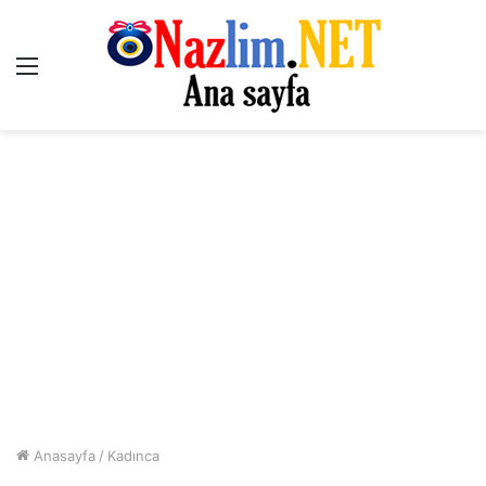
Menü
Anasayfa
/
Kadınca