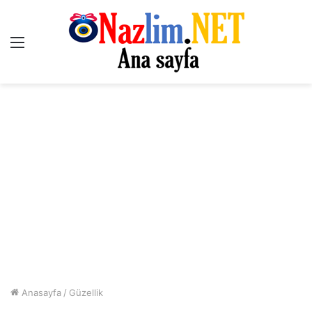
Menü
Anasayfa
/
Güzellik