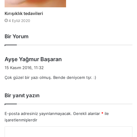
Kırışıklık tedavileri
4 Eylül 2020
Bir Yorum
d
Ayşe Yağmur Başaran
e
15 Kasım 2016, 11:32
d
Çok güzel bir yazı olmuş. Bende deniycem tşr. :)
i
k
i
Bir yanıt yazın
:
E-posta adresiniz yayınlanmayacak.
Gerekli alanlar
*
ile
işaretlenmişlerdir