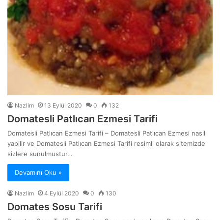
Nazlim
13 Eylül 2020
0
132
Domatesli Patlıcan Ezmesi Tarifi
Domatesli Patlıcan Ezmesi Tarifi – Domatesli Patlıcan Ezmesi nasil
yapilir ve Domatesli Patlıcan Ezmesi Tarifi resimli olarak sitemizde
sizlere sunulmustur…
Devamını Oku »
Nazlim
4 Eylül 2020
0
130
Domates Sosu Tarifi