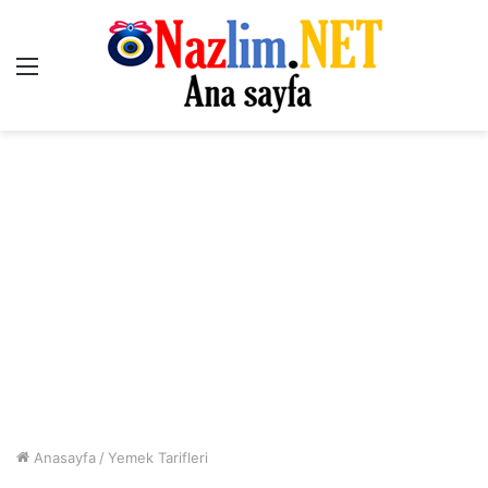
Menü
Anasayfa
/
Yemek Tarifleri