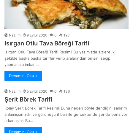
Nazlim
9 Eylül 2020
0
193
Isırgan Otlu Tava Böreği Tarifi
Isırgan Otlu Tava Böreği Tarifi Resimli Bu yazımızda sizlere iki
şekilde başka başka tarifler verip aralarından birisini seçip
yapmanıza imkan…
Devamını Oku »
Nazlim
5 Eylül 2020
0
136
Şerit Börek Tarifi
Kolay Şerit Börek Tarifi Resimli Buna neden böyle dendiğini sanırım
anlamışsınızdır ve görünüşü itibari ile gerçektende şeride benziyor
arkadaşlar. Bu…
Devamını Oku »