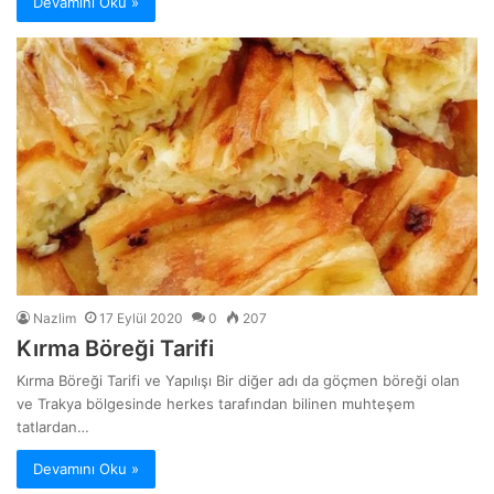
Devamını Oku »
Nazlim
17 Eylül 2020
0
207
Kırma Böreği Tarifi
Kırma Böreği Tarifi ve Yapılışı Bir diğer adı da göçmen böreği olan
ve Trakya bölgesinde herkes tarafından bilinen muhteşem
tatlardan…
Devamını Oku »