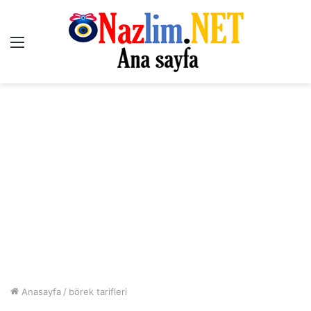
Menü
Anasayfa
/
börek tarifleri