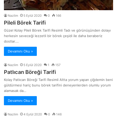
Nazlim
5 Eylül 2020
0
166
Pileli Börek Tarifi
Güzel Kolay Pileli Börek Tarifi Resimli Tadı ve görünüşünden dolayı
herkesin seveceği lezzetli bir börek çeşidi ile daha beraberiz
dostlar.…
Devamını Oku »
Nazlim
5 Eylül 2020
1
157
Patlıcan Böreği Tarifi
Kolay Patlıcan Böreği Tarifi Resimli Altta yorum yapan çiğdemin beni
güldürmesi hariç bunu börek tarifini deneyenlerden olumlu yorum
alamasak da…
Devamını Oku »
Nazlim
4 Eylül 2020
0
146