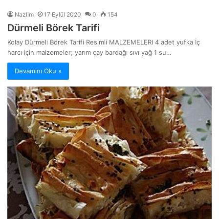
Nazlim
17 Eylül 2020
0
154
Dürmeli Börek Tarifi
Kolay Dürmeli Börek Tarifi Resimli MALZEMELERI 4 adet yufka İç
harcı için malzemeler; yarım çay bardağı sıvı yağ 1 su…
Devamını Oku »