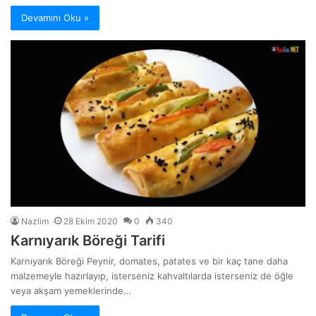
Devamını Oku »
Nazlim
28 Ekim 2020
0
340
Karnıyarık Böreği Tarifi
Karnıyarık Böreği Peynir, domates, patates ve bir kaç tane daha
malzemeyle hazırlayıp, isterseniz kahvaltılarda isterseniz de öğle
veya akşam yemeklerinde…