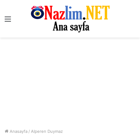
Menü
Anasayfa
/
Alperen Duymaz