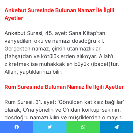
Ankebut Suresinde Bulunan Namaz İle İlgili
Ayetler
Ankebut Suresi, 45. ayet: Sana Kitap’tan
vahyedileni oku ve namazı dosdoğru kıl.
Gerçekten namaz, çirkin utanmazlıklar
(fahşa)dan ve kötülüklerden alıkoyar. Allah’ı
zikretmek ise muhakkak en büyük (ibadet)tür.
Allah, yaptıklarınızı bilir.
Rum Suresinde Bulunan Namaz İle İlgili Ayetler
Rum Suresi, 31. ayet: ‘Gönülden katıksız bağlılar’
olarak, O’na yönelin ve O’ndan korkup-sakının,
dosdoğru namazı kılın ve müşriklerden olmayın.
Lokman Suresinde Bulunan Namaz İle İlgili
Facebook
Twitter
WhatsApp
Telegram