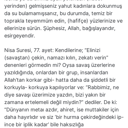
yerinden) gelmişseniz yahut kadınlara dokunmuş
da su bulamamışsanız, bu durumda, temiz bir
toprakla teyemmüm edin, (hafifçe) yüzlerinize ve
ellerinize sürün. Şüphesiz, Allah, bağışlayandır,
esirgeyendir.
Nisa Suresi, 77. ayet: Kendilerine; “Elinizi
(savaştan) çekin, namazı kılın, zekatı verin”
denenleri görmedin mi? Oysa savaş üzerlerine
yazıldığında, onlardan bir grup, insanlardan
Allah’tan korkar gibi- hatta daha da şiddetli bir
korkuyla- korkuya kapılıyorlar ve: “Rabbimiz, ne
diye savaşı üzerimize yazdın, bizi yakın bir
zamana ertelemeli değil miydin?” dediler. De ki:
“Dünyanın metaı azdır, ahiret, ise muttakiler için
daha hayırlıdır ve siz ‘bir hurma çekirdeğindeki ip-
ince bir iplik kadar’ bile haksızlığa