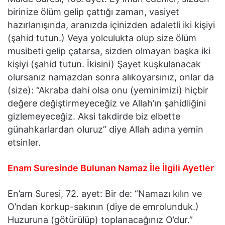
birinize ölüm gelip çattığı zaman, vasiyet
hazırlanışında, aranızda içinizden adaletli iki kişiyi
(şahid tutun.) Veya yolculukta olup size ölüm
musibeti gelip çatarsa, sizden olmayan başka iki
kişiyi (şahid tutun. İkisini) Şayet kuşkulanacak
olursanız namazdan sonra alıkoyarsınız, onlar da
(size): “Akraba dahi olsa onu (yeminimizi) hiçbir
değere değiştirmeyeceğiz ve Allah’ın şahidliğini
gizlemeyeceğiz. Aksi takdirde biz elbette
günahkarlardan oluruz” diye Allah adına yemin
etsinler.
Enam Suresinde Bulunan Namaz İle İlgili Ayetler
En’am Suresi, 72. ayet: Bir de: “Namazı kılın ve
O’ndan korkup-sakının (diye de emrolunduk.)
Huzuruna (götürülüp) toplanacağınız O’dur.”