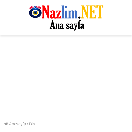
Menü
Anasayfa
/
Din