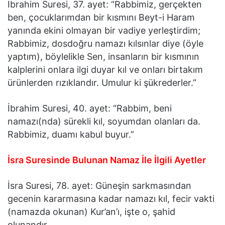
İbrahim Suresi, 37. ayet: “Rabbimiz, gerçekten
ben, çocuklarımdan bir kısmını Beyt-i Haram
yanında ekini olmayan bir vadiye yerleştirdim;
Rabbimiz, dosdoğru namazı kılsınlar diye (öyle
yaptım), böylelikle Sen, insanların bir kısmının
kalplerini onlara ilgi duyar kıl ve onları birtakım
ürünlerden rızıklandır. Umulur ki şükrederler.”
İbrahim Suresi, 40. ayet: “Rabbim, beni
namazı(nda) sürekli kıl, soyumdan olanları da.
Rabbimiz, duamı kabul buyur.”
İsra Suresinde Bulunan Namaz İle İlgili Ayetler
İsra Suresi, 78. ayet: Güneşin sarkmasından
gecenin kararmasına kadar namazı kıl, fecir vakti
(namazda okunan) Kur’an’ı, işte o, şahid
olunandır.