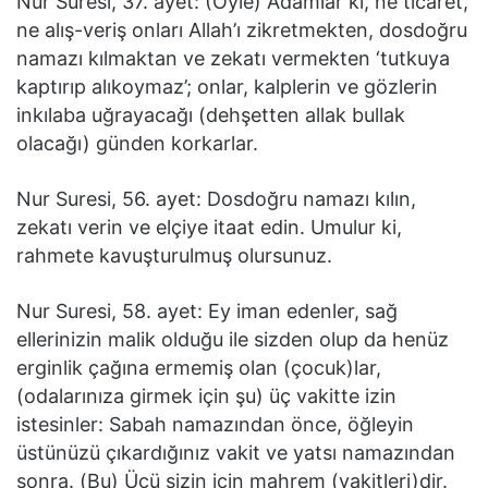
Nur Suresi, 37. ayet: (Öyle) Adamlar ki, ne ticaret,
ne alış-veriş onları Allah’ı zikretmekten, dosdoğru
namazı kılmaktan ve zekatı vermekten ‘tutkuya
kaptırıp alıkoymaz’; onlar, kalplerin ve gözlerin
inkılaba uğrayacağı (dehşetten allak bullak
olacağı) günden korkarlar.
Nur Suresi, 56. ayet: Dosdoğru namazı kılın,
zekatı verin ve elçiye itaat edin. Umulur ki,
rahmete kavuşturulmuş olursunuz.
Nur Suresi, 58. ayet: Ey iman edenler, sağ
ellerinizin malik olduğu ile sizden olup da henüz
erginlik çağına ermemiş olan (çocuk)lar,
(odalarınıza girmek için şu) üç vakitte izin
istesinler: Sabah namazından önce, öğleyin
üstünüzü çıkardığınız vakit ve yatsı namazından
sonra. (Bu) Üçü sizin için mahrem (vakitleri)dir.