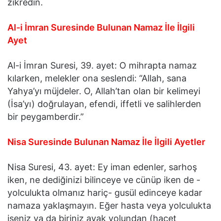
zikredin.
Al-i İmran Suresinde Bulunan Namaz İle İlgili
Ayet
Al-i İmran Suresi, 39. ayet: O mihrapta namaz
kılarken, melekler ona seslendi: “Allah, sana
Yahya’yı müjdeler. O, Allah’tan olan bir kelimeyi
(İsa’yı) doğrulayan, efendi, iffetli ve salihlerden
bir peygamberdir.”
Nisa Suresinde Bulunan Namaz İle İlgili Ayetler
Nisa Suresi, 43. ayet: Ey iman edenler, sarhoş
iken, ne dediğinizi bilinceye ve cünüp iken de -
yolculukta olmanız hariç- gusül edinceye kadar
namaza yaklaşmayın. Eğer hasta veya yolculukta
iseniz ya da biriniz ayak yolundan (hacet