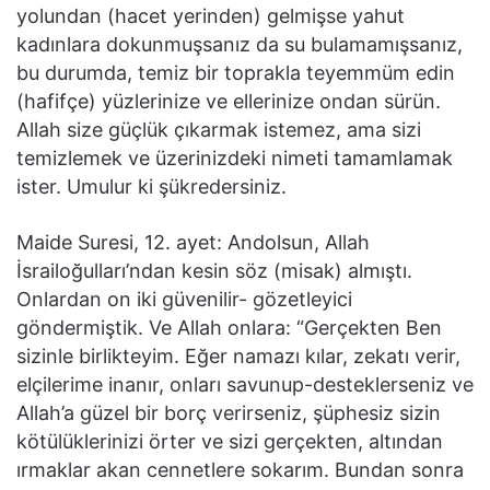
yolundan (hacet yerinden) gelmişse yahut
kadınlara dokunmuşsanız da su bulamamışsanız,
bu durumda, temiz bir toprakla teyemmüm edin
(hafifçe) yüzlerinize ve ellerinize ondan sürün.
Allah size güçlük çıkarmak istemez, ama sizi
temizlemek ve üzerinizdeki nimeti tamamlamak
ister. Umulur ki şükredersiniz.
Maide Suresi, 12. ayet: Andolsun, Allah
İsrailoğulları’ndan kesin söz (misak) almıştı.
Onlardan on iki güvenilir- gözetleyici
göndermiştik. Ve Allah onlara: “Gerçekten Ben
sizinle birlikteyim. Eğer namazı kılar, zekatı verir,
elçilerime inanır, onları savunup-desteklerseniz ve
Allah’a güzel bir borç verirseniz, şüphesiz sizin
kötülüklerinizi örter ve sizi gerçekten, altından
ırmaklar akan cennetlere sokarım. Bundan sonra