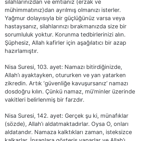
silahlarınızdan ve emtianız (erzak ve
mühimmatınız)dan ayrılmış olmanızı isterler.
Yağmur dolayısıyla bir güçlüğünüz varsa veya
hastaysanız, silahlarınızı bırakmanızda size bir
sorumluluk yoktur. Korunma tedbirlerinizi alın.
Şüphesiz, Allah kafirler için aşağılatıcı bir azap
hazırlamıştır.
Nisa Suresi, 103. ayet: Namazı bitirdiğinizde,
Allah’ı ayaktayken, otururken ve yan yatarken
zikredin. Artık ‘güvenliğe kavuşursanız’ namazı
dosdoğru kılın. Çünkü namaz, mü’minler üzerinde
vakitleri belirlenmiş bir farzdır.
Nisa Suresi, 142. ayet: Gerçek şu ki, münafıklar
(sözde), Allah’ı aldatmaktadırlar. Oysa O, onları
aldatandır. Namaza kalktıkları zaman, isteksizce
kalkarlar. İnsanlara gösteriş yaparlar ve Allah’ı