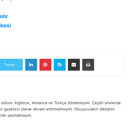
ılır
kesi
LinkedIn
Pinterest
Skype
E-Posta ile paylaş
Yazdır
Twitter
oldum. İngilizce, Almanca ve Türkçe bilmekteyim. Çeşitli sitelerde
est gazeteci olarak devam ettirmekteyim. Okuyucuların dikkatini
inde yazmaktayım.