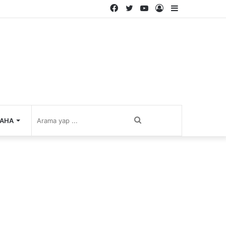
Facebook
Twitter
YouTube
Kayıt
Kenar
Ol
Bölmesi
Arama
AHA
yap
...