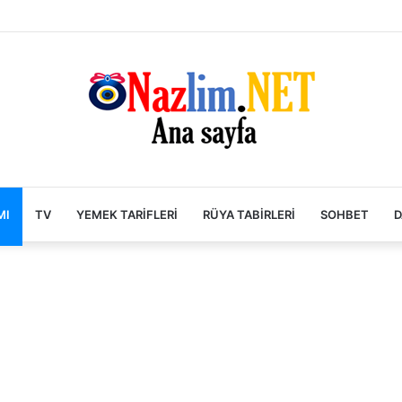
MI
TV
YEMEK TARIFLERI
RÜYA TABIRLERI
SOHBET
D