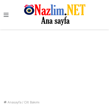
Menü
Anasayfa
/
Cilt Bakımı