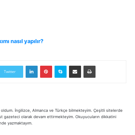
kımı nasıl yapılır?
LinkedIn
Pinterest
Skype
E-Posta ile paylaş
Yazdır
Twitter
oldum. İngilizce, Almanca ve Türkçe bilmekteyim. Çeşitli sitelerde
est gazeteci olarak devam ettirmekteyim. Okuyucuların dikkatini
inde yazmaktayım.