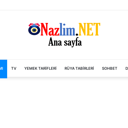
MI
TV
YEMEK TARIFLERI
RÜYA TABIRLERI
SOHBET
D