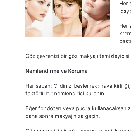
Her 
losy
Her 
krem 
bast
Göz çevrenizi bir göz makyajı temizleyicisi 
Nemlendirme ve Koruma
Her sabah: Cildinizi beslemek; hava kirlili
faktörlü bir nemlendirici kullanın.
Eğer fondöten veya pudra kullanacaksanız, 
daha sonra makyajınıza geçin.
Göz çevrenizi bir göz çevresi kremi ile nem