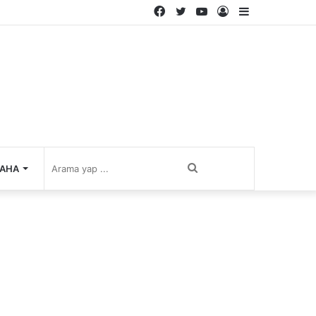
Facebook
Twitter
YouTube
Kayıt
Kenar
Ol
Bölmesi
Arama
AHA
yap
...