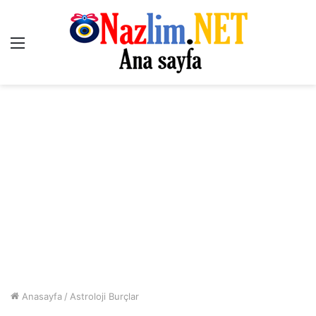
Menü
Anasayfa
/
Astroloji Burçlar