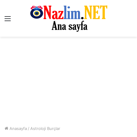
Menü
Anasayfa
/
Astroloji Burçlar