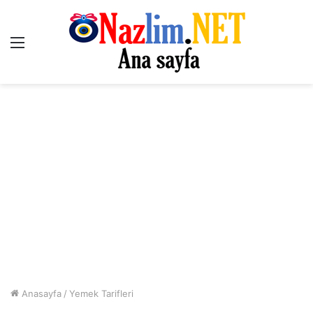
Menü
Anasayfa
/
Yemek Tarifleri