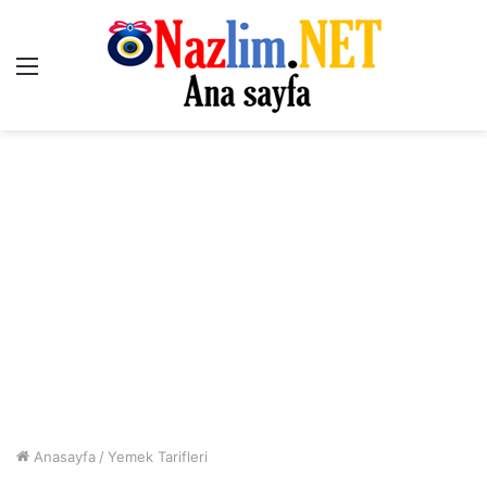
Menü
Anasayfa
/
Yemek Tarifleri