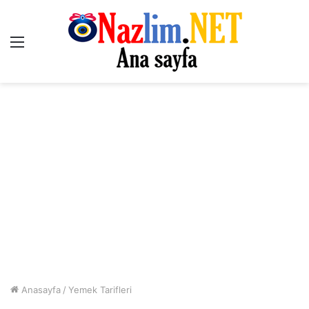
Menü
Anasayfa
/
Yemek Tarifleri