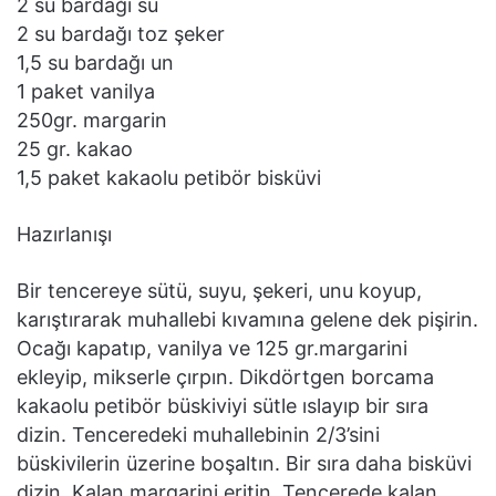
2 su bardağı su
2 su bardağı toz şeker
1,5 su bardağı un
1 paket vanilya
250gr. margarin
25 gr. kakao
1,5 paket kakaolu petibör bisküvi
Hazırlanışı
Bir tencereye sütü, suyu, şekeri, unu koyup,
karıştırarak muhallebi kıvamına gelene dek pişirin.
Ocağı kapatıp, vanilya ve 125 gr.margarini
ekleyip, mikserle çırpın. Dikdörtgen borcama
kakaolu petibör büskiviyi sütle ıslayıp bir sıra
dizin. Tenceredeki muhallebinin 2/3’sini
büskivilerin üzerine boşaltın. Bir sıra daha bisküvi
dizin. Kalan margarini eritin. Tencerede kalan