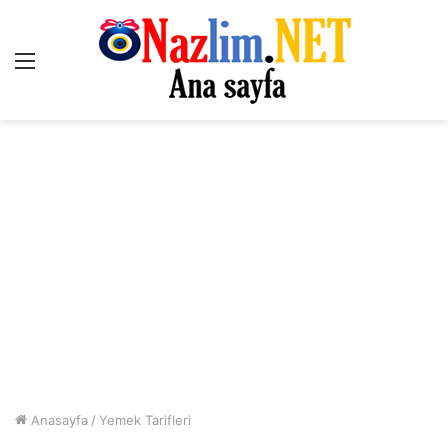
Menü
Anasayfa
/
Yemek Tarifleri