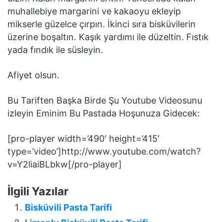
muhallebiye margarini ve kakaoyu ekleyip
mikserle güzelce çırpın. İkinci sıra bisküvilerin
üzerine boşaltın. Kaşık yardımı ile düzeltin. Fıstık
yada fındık ile süsleyin.
Afiyet olsun.
Bu Tariften Başka Birde Şu Youtube Videosunu
izleyin Eminim Bu Pastada Hoşunuza Gidecek:
[pro-player width=’490′ height=’415′
type=’video’]http://www.youtube.com/watch?
v=Y2liaiBLbkw[/pro-player]
İlgili Yazılar
Bisküvili Pasta Tarifi