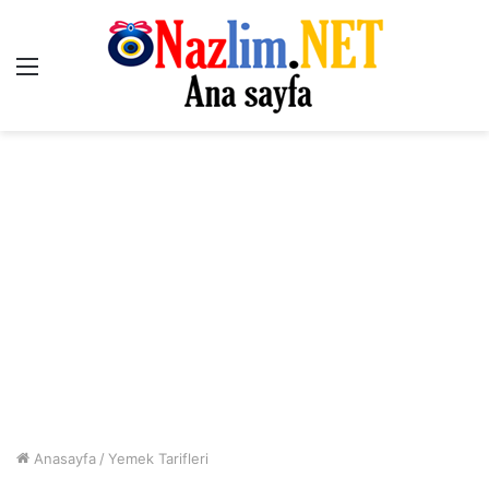
Menü
Anasayfa
/
Yemek Tarifleri