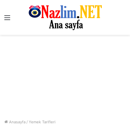
Menü
Anasayfa
/
Yemek Tarifleri