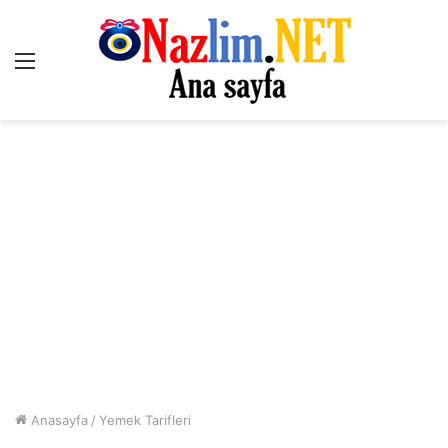
Menü
Anasayfa
/
Yemek Tarifleri