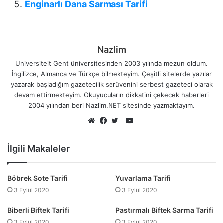
Enginarlı Dana Sarması Tarifi
Nazlim
Universiteit Gent üniversitesinden 2003 yılında mezun oldum.
İngilizce, Almanca ve Türkçe bilmekteyim. Çeşitli sitelerde yazılar
yazarak başladığım gazetecilik serüvenini serbest gazeteci olarak
devam ettirmekteyim. Okuyucuların dikkatini çekecek haberleri
2004 yılından beri Nazlim.NET sitesinde yazmaktayım.
YouTube
Web
Facebook
Twitter
sitesi
İlgili Makaleler
Böbrek Sote Tarifi
Yuvarlama Tarifi
3 Eylül 2020
3 Eylül 2020
Biberli Biftek Tarifi
Pastırmalı Biftek Sarma Tarifi
3 Eylül 2020
3 Eylül 2020