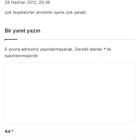
28 Haziran 2012, 20:36
d
çok teşekkürler annemin işene çok yaradı
i
k
i
Bir yanıt yazın
:
E-posta adresiniz yayınlanmayacak.
Gerekli alanlar
*
ile
işaretlenmişlerdir
Ad
*