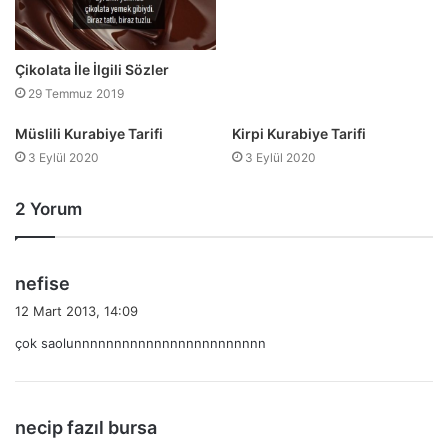
Çikolata İle İlgili Sözler
29 Temmuz 2019
Müslili Kurabiye Tarifi
Kirpi Kurabiye Tarifi
3 Eylül 2020
3 Eylül 2020
2 Yorum
d
nefise
e
12 Mart 2013, 14:09
d
çok saolunnnnnnnnnnnnnnnnnnnnnnnn
i
k
i
:
d
necip fazıl bursa
e