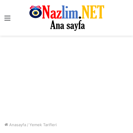
Menü
Anasayfa
/
Yemek Tarifleri