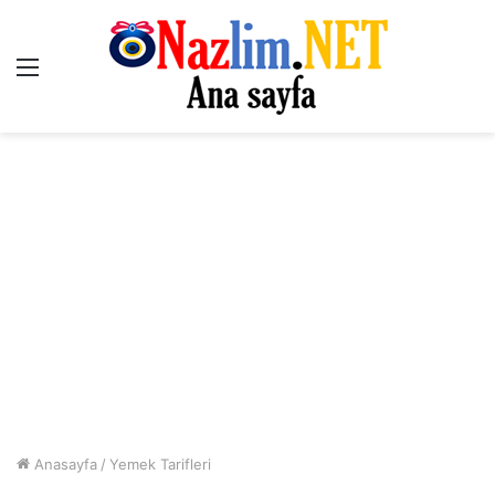
Menü
Anasayfa
/
Yemek Tarifleri