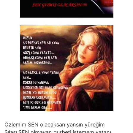
Özlemim SEN olacaksan yansın yüreğim
Sılası SEN olmayan gurbeti istemem vatanı