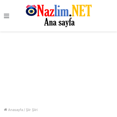
Menü
Anasayfa
/
Şiir Şiiri