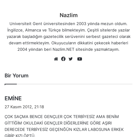
Nazlim
Universiteit Gent üniversitesinden 2003 yılında mezun oldum.
İngilizce, Almanca ve Türkçe bilmekteyim. Çeşitli sitelerde yazılar
yazarak başladığım gazetecilik serüvenini serbest gazeteci olarak
devam ettirmekteyim. Okuyucuların dikkatini çekecek haberleri
2004 yılından beri Nazlim.NET sitesinde yazmaktayım.
YouTube
Web
Facebook
Twitter
sitesi
Bir Yorum
d
EMİNE
e
27 Kasım 2012, 21:18
d
ÇOK SAÇMA BENCE GENÇLER ÇOK TERBİYESİZ AMA BENİM
i
GİTTİĞİM OKULDAKİ GENÇLER DİĞERLERİNE GÖRE AŞIRI
k
DERECEDE TERBİYESİZ GEÇENĞÜN KIZLAR LABOSUNA ERKEK
i
GİRİP KIZI ÖPTÜ.