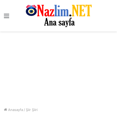
Menü
Anasayfa
/
Şiir Şiiri