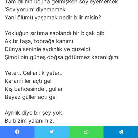
Tam dilinin ucuna gelmişken söyleyememek
‘Seviyorum’ diyememek
Yani ölümü yaşamak nedir bilir misin?
Yokluğun sırtıma saplandı bir bıçak gibi
Akıtır taşa, toprağa kanımı
Dünya seninle aydınlık ve güzeldi
Şimdi bin güneş doğsa götürmez karanlığımı
Yeter.. Gel artık yeter..
Karanfiller açtı gel
Kış bahçesinde , güller
Beyaz güller açtı gel
Ayrılık diye bir şey yok.
Bu bizim yalanımız.
Sevmek var aslında, özlemek var, beklemek var.
Şimdi neredesin? Ne yapıyorsun?
Facebook
Twitter
WhatsApp
Telegram