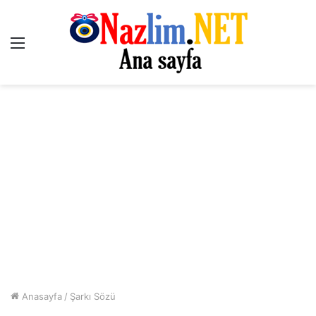
Menü
Anasayfa
/
Şarkı Sözü