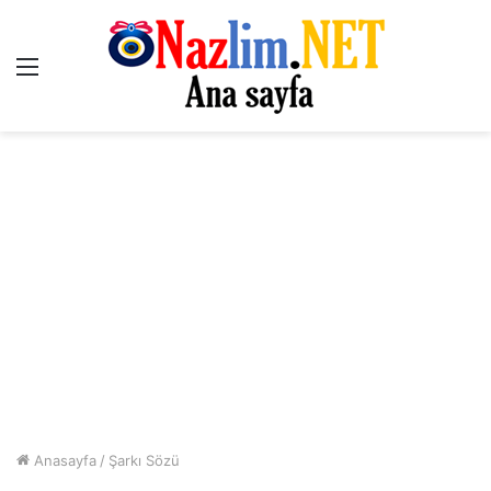
Menü
Anasayfa
/
Şarkı Sözü