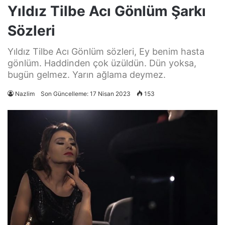
Yıldız Tilbe Acı Gönlüm Şarkı
Sözleri
Yıldız Tilbe Acı Gönlüm sözleri, Ey benim hasta
gönlüm. Haddinden çok üzüldün. Dün yoksa,
bugün gelmez. Yarın ağlama deymez.
Nazlim
Son Güncelleme: 17 Nisan 2023
153