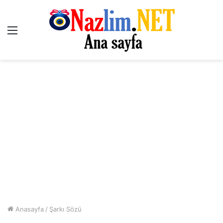
Menü
Anasayfa
/
Şarkı Sözü