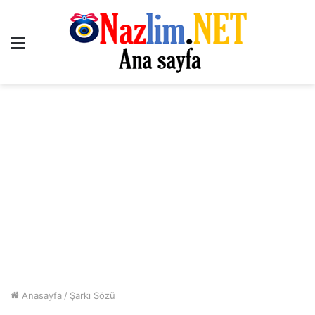
Menü
Anasayfa
/
Şarkı Sözü