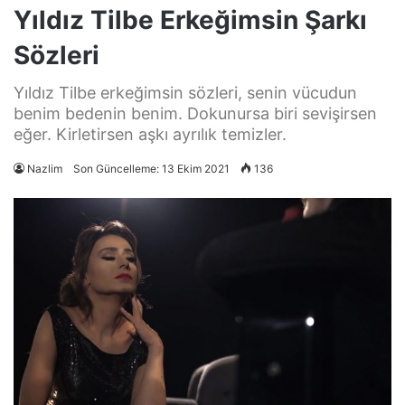
Yıldız Tilbe Erkeğimsin Şarkı
Sözleri
Yıldız Tilbe erkeğimsin sözleri, senin vücudun
benim bedenin benim. Dokunursa biri sevişirsen
eğer. Kirletirsen aşkı ayrılık temizler.
Nazlim
Son Güncelleme: 13 Ekim 2021
136