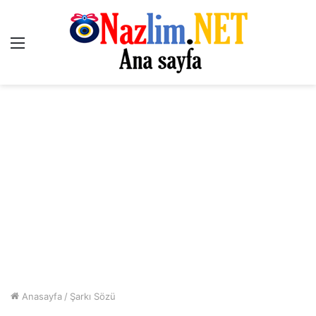
Menü
Anasayfa
/
Şarkı Sözü