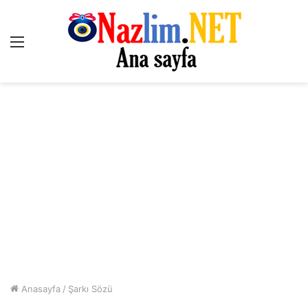
Menü
Anasayfa
/
Şarkı Sözü