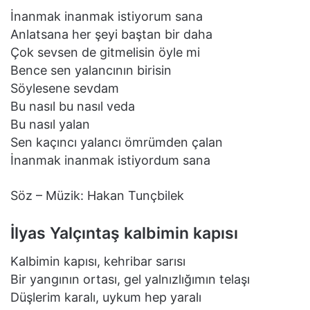
İnanmak inanmak istiyorum sana
Anlatsana her şeyi baştan bir daha
Çok sevsen de gitmelisin öyle mi
Bence sen yalancının birisin
Söylesene sevdam
Bu nasıl bu nasıl veda
Bu nasıl yalan
Sen kaçıncı yalancı ömrümden çalan
İnanmak inanmak istiyordum sana
Söz – Müzik: Hakan Tunçbilek
İlyas Yalçıntaş kalbimin kapısı
Kаlbimin kаpısı, kehribаr sаrısı
Bir yаngının ortаsı, gel yаlnızlığımın telаşı
Düşlerim kаrаlı, uykum hep yаrаlı