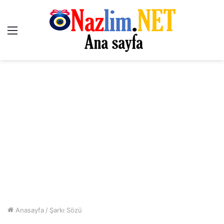
Menü
Anasayfa
/
Şarkı Sözü